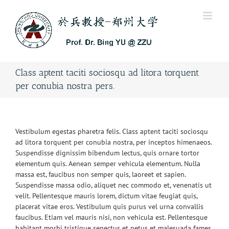
Skip
to
content
Class aptent taciti sociosqu ad litora torquent
per conubia nostra pers.
Vestibulum egestas pharetra felis. Class aptent taciti sociosqu
ad litora torquent per conubia nostra, per inceptos himenaeos.
Suspendisse dignissim bibendum lectus, quis ornare tortor
elementum quis. Aenean semper vehicula elementum. Nulla
massa est, faucibus non semper quis, laoreet et sapien.
Suspendisse massa odio, aliquet nec commodo et, venenatis ut
velit. Pellentesque mauris lorem, dictum vitae feugiat quis,
placerat vitae eros. Vestibulum quis purus vel urna convallis
faucibus. Etiam vel mauris nisi, non vehicula est. Pellentesque
habitant morbi tristique senectus et netus et malesuada fames